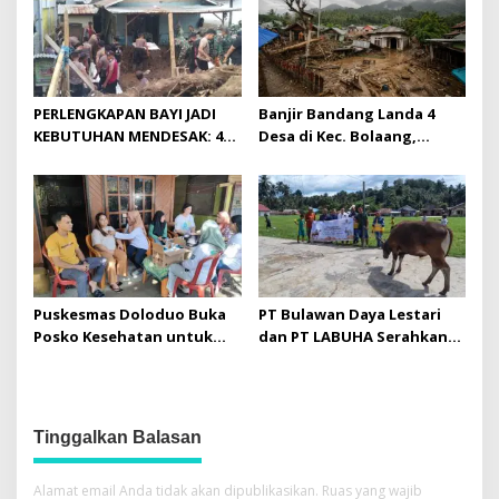
PERLENGKAPAN BAYI JADI
Banjir Bandang Landa 4
KEBUTUHAN MENDESAK: 44
Desa di Kec. Bolaang,
Balita Terdampak Banjir
Bolmong: 134 Rumah
Bandang di
Terdampak, 601 Jiwa
Solimandungan Bolmong
Mengungsi
Puskesmas Doloduo Buka
PT Bulawan Daya Lestari
Posko Kesehatan untuk
dan PT LABUHA Serahkan
Korban Banjir Bandang di
Sapi Kurban untuk Masjid
Desa Solimandungan 2
Nurul Iman Toruakat
Tinggalkan Balasan
Alamat email Anda tidak akan dipublikasikan.
Ruas yang wajib