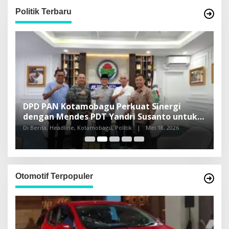
Politik Terbaru
DPD PAN Kotamobagu Perkuat Sinergi
H
dengan Mendes PDT Yandri Susanto untuk
L
Pembangunan Sulut
Di Berita, Headline, Kotamobagu, Politik
|
Mei 18, 2026
Di
Otomotif Terpopuler