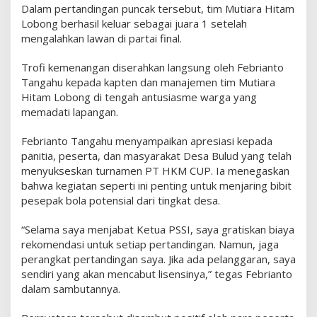
a
Dalam pertandingan puncak tersebut, tim Mutiara Hitam
n
Lobong berhasil keluar sebagai juara 1 setelah
d
mengalahkan lawan di partai final.
F
i
Trofi kemenangan diserahkan langsung oleh Febrianto
n
Tangahu kepada kapten dan manajemen tim Mutiara
a
Hitam Lobong di tengah antusiasme warga yang
l
memadati lapangan.
P
T
Febrianto Tangahu menyampaikan apresiasi kepada
H
panitia, peserta, dan masyarakat Desa Bulud yang telah
K
menyukseskan turnamen PT HKM CUP. Ia menegaskan
M
bahwa kegiatan seperti ini penting untuk menjaring bibit
C
pesepak bola potensial dari tingkat desa.
U
P
“Selama saya menjabat Ketua PSSI, saya gratiskan biaya
,
rekomendasi untuk setiap pertandingan. Namun, jaga
T
perangkat pertandingan saya. Jika ada pelanggaran, saya
e
g
sendiri yang akan mencabut lisensinya,” tegas Febrianto
a
dalam sambutannya.
s
k