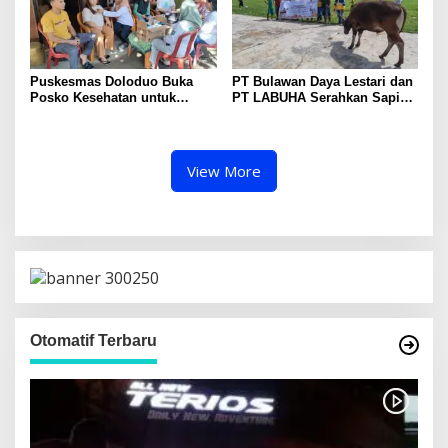
Puskesmas Doloduo Buka
PT Bulawan Daya Lestari dan
Posko Kesehatan untuk
PT LABUHA Serahkan Sapi
Korban Banjir Bandang di
Kurban untuk Masjid Nurul
Desa Solimandungan 2
Iman Toruakat
View More
Otomatif Terbaru