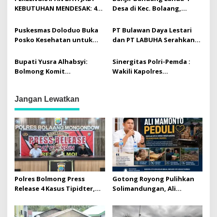
s
KEBUTUHAN MENDESAK: 44
Desa di Kec. Bolaang,
Balita Terdampak Banjir
Bolmong: 134 Rumah
Bandang di
Terdampak, 601 Jiwa
Puskesmas Doloduo Buka
PT Bulawan Daya Lestari
Solimandungan Bolmong
Mengungsi
Posko Kesehatan untuk
dan PT LABUHA Serahkan
Korban Banjir Bandang di
Sapi Kurban untuk Masjid
Desa Solimandungan 2
Nurul Iman Toruakat
Bupati Yusra Alhabsyi:
Sinergitas Polri-Pemda :
Bolmong Komit
Wakili Kapolres
Selamatkan 2.279 Hektar
Kotamobagu, AKP Johan
Hutan Lewat Koridor
Atang Didaulat Serahkan
Jangan Lewatkan
Ekologis Muara Pusian
Penghargaan di Harkitnas
Polres Bolmong Press
Gotong Royong Pulihkan
Release 4 Kasus Tipidter,
Solimandungan, Ali
Semua Berkas Telah P21
Mamonto Hadir Beri
Bantuan Langsung