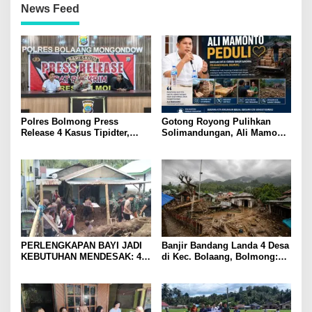
News Feed
Polres Bolmong Press
Gotong Royong Pulihkan
Release 4 Kasus Tipidter,
Solimandungan, Ali Mamonto
Semua Berkas Telah P21
Hadir Beri Bantuan Langsung
PERLENGKAPAN BAYI JADI
Banjir Bandang Landa 4 Desa
KEBUTUHAN MENDESAK: 44
di Kec. Bolaang, Bolmong:
Balita Terdampak Banjir
134 Rumah Terdampak, 601
Bandang di Solimandungan
Jiwa Mengungsi
Bolmong