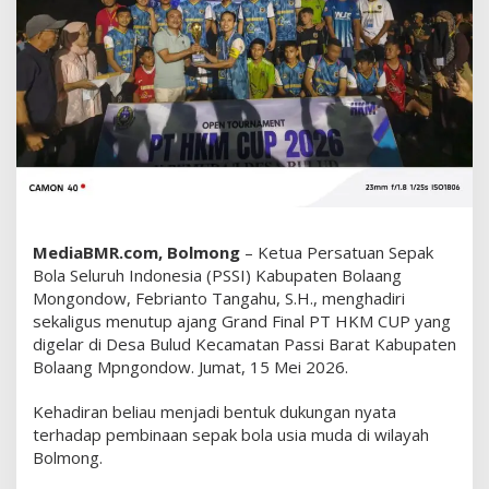
b
r
i
a
n
t
o
T
a
n
g
MediaBMR.com, Bolmong
– Ketua Persatuan Sepak
a
Bola Seluruh Indonesia (PSSI) Kabupaten Bolaang
h
Mongondow, Febrianto Tangahu, S.H., menghadiri
u
sekaligus menutup ajang Grand Final PT HKM CUP yang
H
a
digelar di Desa Bulud Kecamatan Passi Barat Kabupaten
d
Bolaang Mpngondow. Jumat, 15 Mei 2026.
i
r
Kehadiran beliau menjadi bentuk dukungan nyata
i
terhadap pembinaan sepak bola usia muda di wilayah
G
Bolmong.
r