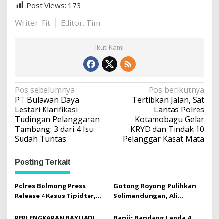
a
Post Views:
173
k
Writer: Fit
Editor: Tim
B
o
l
Ikuti Kami
a
G
r
a
N
Pos sebelumnya
Pos berikutnya
t
PT Bulawan Daya
Tertibkan Jalan, Sat
i
a
Lestari Klarifikasi
Lantas Polres
s
v
Tudingan Pelanggaran
Kotamobagu Gelar
Tambang: 3 dari 4 Isu
KRYD dan Tindak 10
i
Sudah Tuntas
Pelanggar Kasat Mata
g
a
Posting Terkait
s
i
Polres Bolmong Press
Gotong Royong Pulihkan
Release 4 Kasus Tipidter,
Solimandungan, Ali
p
Semua Berkas Telah P21
Mamonto Hadir Beri
o
Bantuan Langsung
PERLENGKAPAN BAYI JADI
Banjir Bandang Landa 4