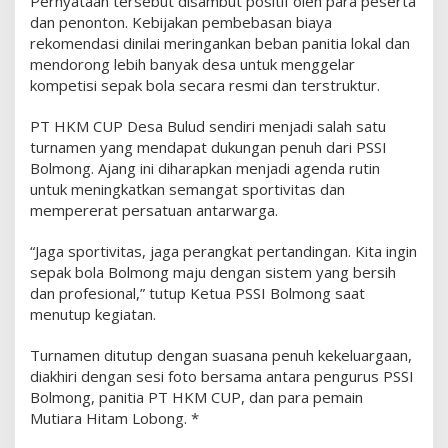
Pernyataan tersebut disambut positif oleh para peserta
a
dan penonton. Kebijakan pembebasan biaya
n
rekomendasi dinilai meringankan beban panitia lokal dan
K
mendorong lebih banyak desa untuk menggelar
o
kompetisi sepak bola secara resmi dan terstruktur.
m
i
PT HKM CUP Desa Bulud sendiri menjadi salah satu
t
turnamen yang mendapat dukungan penuh dari PSSI
m
Bolmong. Ajang ini diharapkan menjadi agenda rutin
e
untuk meningkatkan semangat sportivitas dan
n
mempererat persatuan antarwarga.
P
e
“Jaga sportivitas, jaga perangkat pertandingan. Kita ingin
m
sepak bola Bolmong maju dengan sistem yang bersih
b
dan profesional,” tutup Ketua PSSI Bolmong saat
i
menutup kegiatan.
n
a
Turnamen ditutup dengan suasana penuh kekeluargaan,
a
diakhiri dengan sesi foto bersama antara pengurus PSSI
n
Bolmong, panitia PT HKM CUP, dan para pemain
S
Mutiara Hitam Lobong. *
e
p