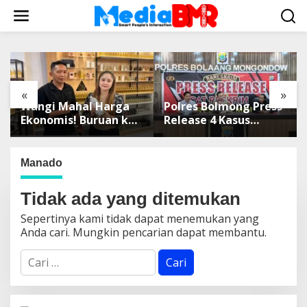
L
e
w
a
t
i
k
«
»
e
Wangi Mahal Harga
Polres Bolmong Press
k
Ekonomis! Buruan ke
Release 4 Kasus
o
Winda Mandiri
Tipidter, Semua
n
Parfum Samping
Berkas Telah P21
t
SMPN 2 Matali
Manado
e
Kotamobagu
n
Tidak ada yang ditemukan
Sepertinya kami tidak dapat menemukan yang
Anda cari. Mungkin pencarian dapat membantu.
C
a
r
i