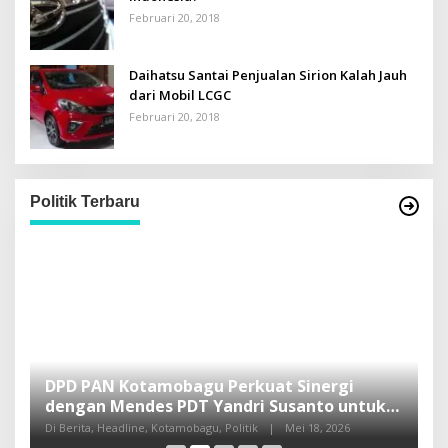
Februari 20, 2018
Daihatsu Santai Penjualan Sirion Kalah Jauh
dari Mobil LCGC
Februari 20, 2018
Politik Terbaru
DPD PAN Kotamobagu Perkuat Sinergi
H
dengan Mendes PDT Yandri Susanto untuk
L
Pembangunan Sulut
Di Berita, Headline, Kotamobagu, Politik
|
Mei 18, 2026
Di