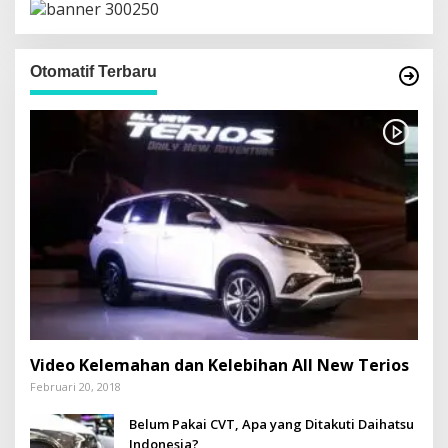
u
n
t
u
Otomatif Terbaru
k
:
Video Kelemahan dan Kelebihan All New Terios
Februari 20, 2018
Belum Pakai CVT, Apa yang Ditakuti Daihatsu
Indonesia?