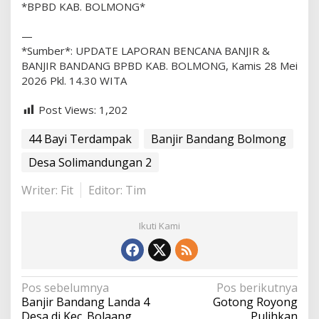
*BPBD KAB. BOLMONG*
l
m
o
—
n
*Sumber*: UPDATE LAPORAN BENCANA BANJIR &
g
BANJIR BANDANG BPBD KAB. BOLMONG, Kamis 28 Mei
2026 Pkl. 14.30 WITA
Post Views:
1,202
44 Bayi Terdampak
Banjir Bandang Bolmong
Desa Solimandungan 2
Writer: Fit
Editor: Tim
Ikuti Kami
N
Pos sebelumnya
Pos berikutnya
Banjir Bandang Landa 4
Gotong Royong
a
Desa di Kec. Bolaang,
Pulihkan