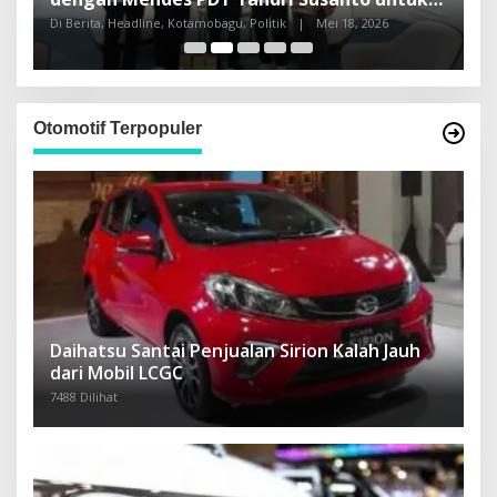
Pembangunan Sulut
Di Berita, Headline, Kotamobagu, Politik
|
Mei 18, 2026
Di
Otomotif Terpopuler
Daihatsu Santai Penjualan Sirion Kalah Jauh
dari Mobil LCGC
7488 Dilihat