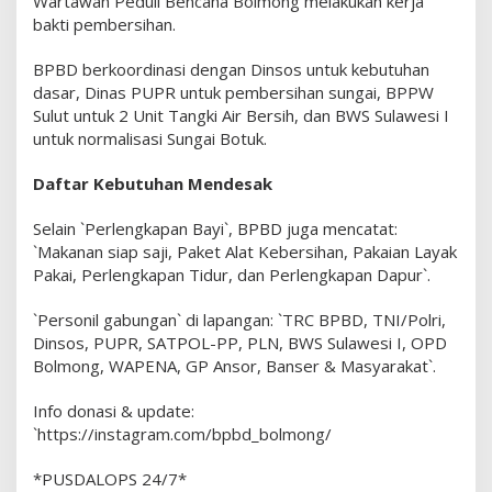
Wartawan Peduli Bencana Bolmong melakukan kerja
n
bakti pembersihan.
d
a
BPBD berkoordinasi dengan Dinsos untuk kebutuhan
n
dasar, Dinas PUPR untuk pembersihan sungai, BPPW
g
Sulut untuk 2 Unit Tangki Air Bersih, dan BWS Sulawesi I
d
untuk normalisasi Sungai Botuk.
i
S
Daftar Kebutuhan Mendesak
o
l
Selain `Perlengkapan Bayi`, BPBD juga mencatat:
i
`Makanan siap saji, Paket Alat Kebersihan, Pakaian Layak
m
Pakai, Perlengkapan Tidur, dan Perlengkapan Dapur`.
a
n
`Personil gabungan` di lapangan: `TRC BPBD, TNI/Polri,
d
Dinsos, PUPR, SATPOL-PP, PLN, BWS Sulawesi I, OPD
u
Bolmong, WAPENA, GP Ansor, Banser & Masyarakat`.
n
g
Info donasi & update:
a
`https://instagram.com/bpbd_bolmong/
n
B
*PUSDALOPS 24/7*
o