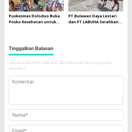
Puskesmas Doloduo Buka
PT Bulawan Daya Lestari
Posko Kesehatan untuk
dan PT LABUHA Serahkan
Korban Banjir Bandang di
Sapi Kurban untuk Masjid
Desa Solimandungan 2
Nurul Iman Toruakat
Tinggalkan Balasan
Alamat email Anda tidak akan dipublikasikan.
Ruas yang wajib
ditandai
*