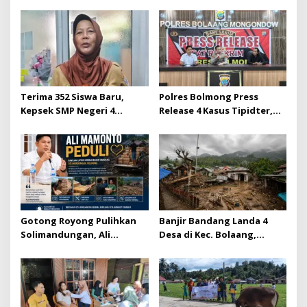
Terima 352 Siswa Baru,
Polres Bolmong Press
Kepsek SMP Negeri 4
Release 4 Kasus Tipidter,
Kotamobagu Ajak Orang
Semua Berkas Telah P21
Tua Dukung
Perkembangan Karakter
dan Prestasi Siswa
Gotong Royong Pulihkan
Banjir Bandang Landa 4
Solimandungan, Ali
Desa di Kec. Bolaang,
Mamonto Hadir Beri
Bolmong: 134 Rumah
Bantuan Langsung
Terdampak, 601 Jiwa
Mengungsi