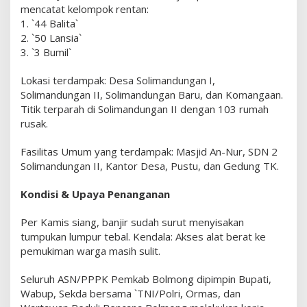
B
mencatat kelompok rentan:
a
1. `44 Balita`
l
2. `50 Lansia`
i
3. `3 Bumil`
t
a
Lokasi terdampak: Desa Solimandungan I,
T
Solimandungan II, Solimandungan Baru, dan Komangaan.
e
Titik terparah di Solimandungan II dengan 103 rumah
r
rusak.
d
a
Fasilitas Umum yang terdampak: Masjid An-Nur, SDN 2
m
Solimandungan II, Kantor Desa, Pustu, dan Gedung TK.
p
a
Kondisi & Upaya Penanganan
k
B
Per Kamis siang, banjir sudah surut menyisakan
a
tumpukan lumpur tebal. Kendala: Akses alat berat ke
n
j
pemukiman warga masih sulit.
i
r
Seluruh ASN/PPPK Pemkab Bolmong dipimpin Bupati,
B
Wabup, Sekda bersama `TNI/Polri, Ormas, dan
a