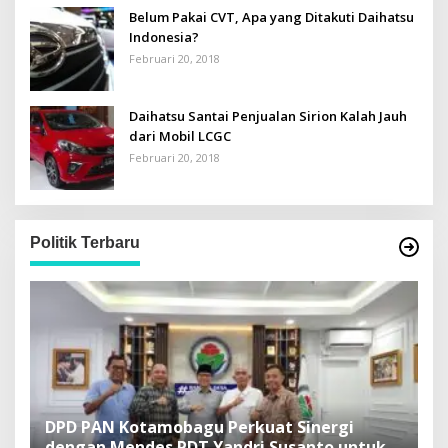
Belum Pakai CVT, Apa yang Ditakuti Daihatsu
Indonesia?
Februari 20, 2018
Daihatsu Santai Penjualan Sirion Kalah Jauh
dari Mobil LCGC
Februari 20, 2018
Politik Terbaru
DPD PAN Kotamobagu Perkuat Sinergi
H
dengan Mendes PDT Yandri Susanto untuk
L