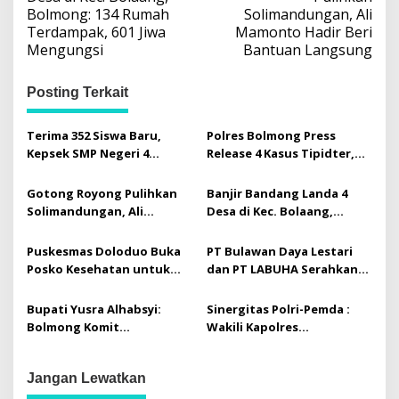
v
Bolmong: 134 Rumah
Solimandungan, Ali
Terdampak, 601 Jiwa
Mamonto Hadir Beri
i
Mengungsi
Bantuan Langsung
g
a
Posting Terkait
s
i
Terima 352 Siswa Baru,
Polres Bolmong Press
Kepsek SMP Negeri 4
Release 4 Kasus Tipidter,
p
Kotamobagu Ajak Orang
Semua Berkas Telah P21
o
Tua Dukung
Gotong Royong Pulihkan
Banjir Bandang Landa 4
Perkembangan Karakter
s
Solimandungan, Ali
Desa di Kec. Bolaang,
dan Prestasi Siswa
Mamonto Hadir Beri
Bolmong: 134 Rumah
Bantuan Langsung
Terdampak, 601 Jiwa
Puskesmas Doloduo Buka
PT Bulawan Daya Lestari
Mengungsi
Posko Kesehatan untuk
dan PT LABUHA Serahkan
Korban Banjir Bandang di
Sapi Kurban untuk Masjid
Desa Solimandungan 2
Nurul Iman Toruakat
Bupati Yusra Alhabsyi:
Sinergitas Polri-Pemda :
Bolmong Komit
Wakili Kapolres
Selamatkan 2.279 Hektar
Kotamobagu, AKP Johan
Hutan Lewat Koridor
Atang Didaulat Serahkan
Jangan Lewatkan
Ekologis Muara Pusian
Penghargaan di Harkitnas