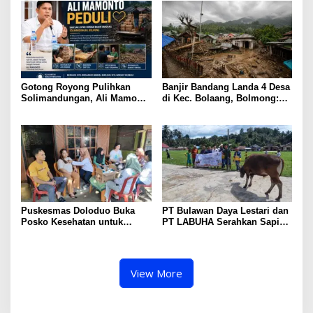
Karakter dan Prestasi Siswa
Gotong Royong Pulihkan
Banjir Bandang Landa 4 Desa
Solimandungan, Ali Mamonto
di Kec. Bolaang, Bolmong:
Hadir Beri Bantuan Langsung
134 Rumah Terdampak, 601
Jiwa Mengungsi
Puskesmas Doloduo Buka
PT Bulawan Daya Lestari dan
Posko Kesehatan untuk
PT LABUHA Serahkan Sapi
Korban Banjir Bandang di
Kurban untuk Masjid Nurul
Desa Solimandungan 2
Iman Toruakat
View More