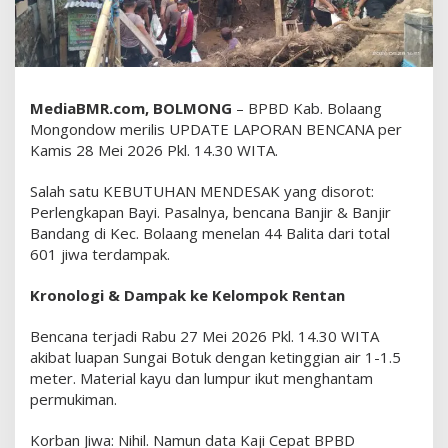
D
I
K
E
B
MediaBMR.com, BOLMONG
– BPBD Kab. Bolaang
U
Mongondow merilis UPDATE LAPORAN BENCANA per
T
Kamis 28 Mei 2026 Pkl. 14.30 WITA.
U
H
Salah satu KEBUTUHAN MENDESAK yang disorot:
A
Perlengkapan Bayi. Pasalnya, bencana Banjir & Banjir
N
Bandang di Kec. Bolaang menelan 44 Balita dari total
M
E
601 jiwa terdampak.
N
D
Kronologi & Dampak ke Kelompok Rentan
E
S
Bencana terjadi Rabu 27 Mei 2026 Pkl. 14.30 WITA
A
akibat luapan Sungai Botuk dengan ketinggian air 1-1.5
K
meter. Material kayu dan lumpur ikut menghantam
:
permukiman.
4
4
Korban Jiwa: Nihil. Namun data Kaji Cepat BPBD