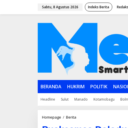
L
Sabtu, 8 Agustus 2026
Indeks Berita
Redaks
e
w
a
t
i
k
e
k
o
n
t
e
n
BERANDA
HUKRIM
POLITIK
NASIO
Headline
Sulut
Manado
Kotamobagu
Bol
Homepage
/
Berita
P
u