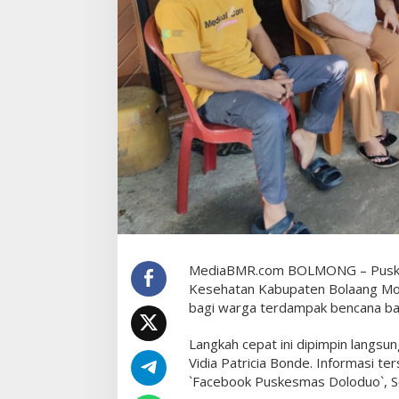
K
e
s
e
h
a
t
a
n
u
n
t
u
k
K
MediaBMR.com BOLMONG – Puske
o
Kesehatan Kabupaten Bolaang 
r
bagi warga terdampak bencana ban
b
a
Langkah cepat ini dipimpin langs
n
Vidia Patricia Bonde. Informasi te
B
`Facebook Puskesmas Doloduo`, S
a