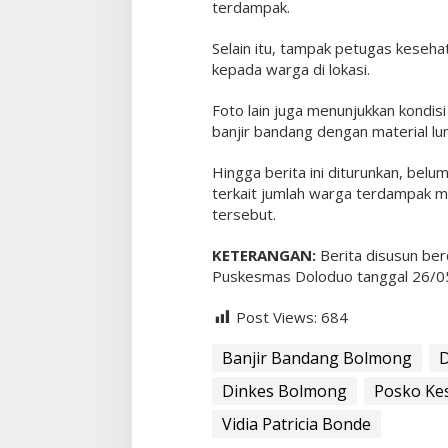
terdampak.
n
d
Selain itu, tampak petugas keseh
u
kepada warga di lokasi.
n
g
Foto lain juga menunjukkan kondi
a
banjir bandang dengan material l
n
2
Hingga berita ini diturunkan, belu
terkait jumlah warga terdampak m
tersebut.
KETERANGAN:
Berita disusun be
Puskesmas Doloduo tanggal 26/0
Post Views:
684
Banjir Bandang Bolmong
D
Dinkes Bolmong
Posko Ke
Vidia Patricia Bonde