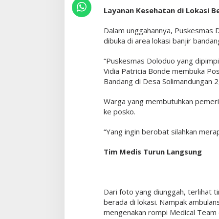
n
Layanan Kesehatan di Lokasi B
j
i
Dalam unggahannya, Puskesmas D
r
dibuka di area lokasi banjir bandan
B
a
“Puskesmas Doloduo yang dipimpi
n
Vidia Patricia Bonde membuka Posk
d
Bandang di Desa Solimandungan 2,”
a
n
Warga yang membutuhkan pemerik
g
d
ke posko.
i
D
“Yang ingin berobat silahkan merapa
e
s
Tim Medis Turun Langsung
a
S
o
l
Dari foto yang diunggah, terliha
i
berada di lokasi. Nampak ambulan
m
mengenakan rompi Medical Team 
a