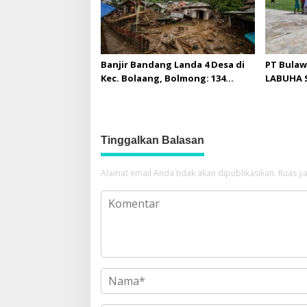
Banjir Bandang Landa 4 Desa di
PT Bulaw
Kec. Bolaang, Bolmong: 134
LABUHA S
Rumah Terdampak, 601 Jiwa
untuk Ma
Mengungsi
Toruaka
Tinggalkan Balasan
Alamat email Anda tidak akan dipublikasikan.
Ruas ya