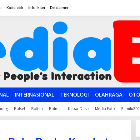
i
Kode etik
Info Iklan
Disclaimer
NAL
INTERNASIONAL
TEKNOLOGI
OLAHRAGA
OTO
mong
Bolsel
Boltim
Bolmut
Kabar Desa
Media Foto
Pemilu202