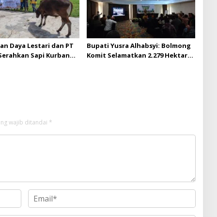
an Daya Lestari dan PT
Bupati Yusra Alhabsyi: Bolmong
erahkan Sapi Kurban
Komit Selamatkan 2.279 Hektar
sjid Nurul Iman
Hutan Lewat Koridor Ekologis
t
Muara Pusian
ng wajib ditandai
*