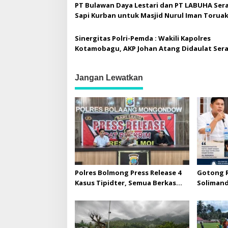
PT Bulawan Daya Lestari dan PT LABUHA Ser
Sapi Kurban untuk Masjid Nurul Iman Torua
Sinergitas Polri-Pemda : Wakili Kapolres
Kotamobagu, AKP Johan Atang Didaulat Ser
Penghargaan di Harkitnas
Jangan Lewatkan
Polres Bolmong Press Release 4
Gotong 
Kasus Tipidter, Semua Berkas
Soliman
Telah P21
Hadir Be