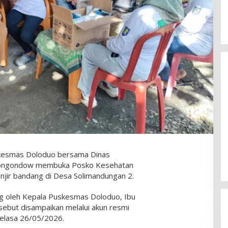
Ketua DPC PDIP Kotamobagu
Tegaskan Komitmen Kawal
Program Kerakyatan Pasca
Di Berita, Politik
|
Mei 19, 2026
smas Doloduo bersama Dinas
MUSANCAB BMR
Mongondow membuka Posko Kesehatan
jir bandang di Desa Solimandungan 2.
ung oleh Kepala Puskesmas Doloduo, Ibu
rsebut disampaikan melalui akun resmi
elasa 26/05/2026.