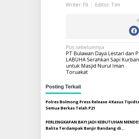
Writer: Fit
Editor: Tim
I
N
Pos sebelumnya
PT Bulawan Daya Lestari dan 
a
LABUHA Serahkan Sapi Kurban
v
untuk Masjid Nurul Iman
Toruakat
i
g
Posting Terkait
a
s
Polres Bolmong Press Release 4 Kasus Tipidte
i
Semua Berkas Telah P21
p
PERLENGKAPAN BAYI JADI KEBUTUHAN MENDES
o
Balita Terdampak Banjir Bandang di
s
Solimandungan Bolmong