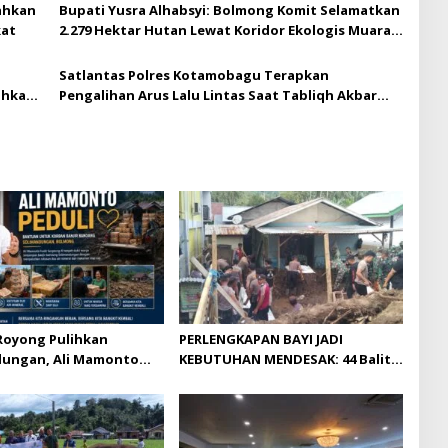
ahkan
Bupati Yusra Alhabsyi: Bolmong Komit Selamatkan
kat
2.279 Hektar Hutan Lewat Koridor Ekologis Muara
Pusian
Satlantas Polres Kotamobagu Terapkan
ahkan
Pengalihan Arus Lalu Lintas Saat Tabliqh Akbar
UAS di Masjid Baitul Makmur
Royong Pulihkan
PERLENGKAPAN BAYI JADI
dungan, Ali Mamonto
KEBUTUHAN MENDESAK: 44 Balita
ri Bantuan Langsung
Terdampak Banjir Bandang di
Solimandungan Bolmong