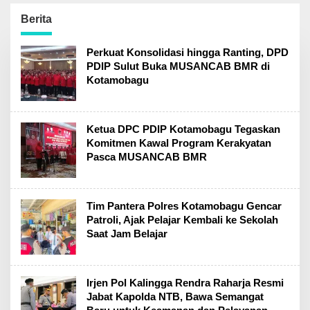
Parfum Samping
Berkas Telah P21
SMPN 2 Matali
Berita
Kotamobagu
Perkuat Konsolidasi hingga Ranting, DPD
PDIP Sulut Buka MUSANCAB BMR di
Kotamobagu
Ketua DPC PDIP Kotamobagu Tegaskan
Komitmen Kawal Program Kerakyatan
Pasca MUSANCAB BMR
Tim Pantera Polres Kotamobagu Gencar
Patroli, Ajak Pelajar Kembali ke Sekolah
Saat Jam Belajar
Irjen Pol Kalingga Rendra Raharja Resmi
Jabat Kapolda NTB, Bawa Semangat