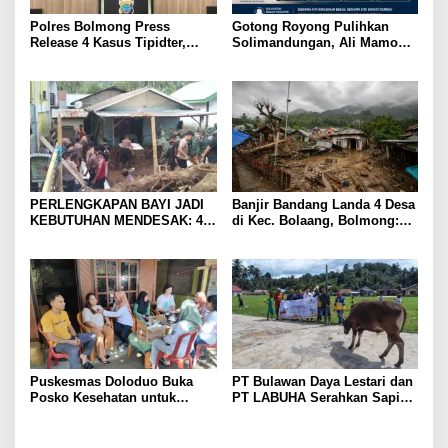
Polres Bolmong Press
Gotong Royong Pulihkan
Release 4 Kasus Tipidter,
Solimandungan, Ali Mamonto
Semua Berkas Telah P21
Hadir Beri Bantuan Langsung
PERLENGKAPAN BAYI JADI
Banjir Bandang Landa 4 Desa
KEBUTUHAN MENDESAK: 44
di Kec. Bolaang, Bolmong:
Balita Terdampak Banjir
134 Rumah Terdampak, 601
Bandang di Solimandungan
Jiwa Mengungsi
Bolmong
Puskesmas Doloduo Buka
PT Bulawan Daya Lestari dan
Posko Kesehatan untuk
PT LABUHA Serahkan Sapi
Korban Banjir Bandang di
Kurban untuk Masjid Nurul
Desa Solimandungan 2
Iman Toruakat