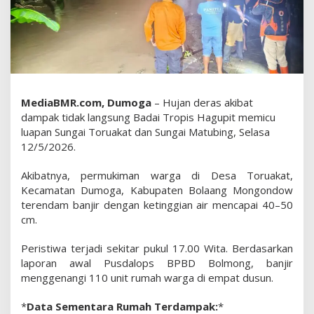
u
b
i
n
g
M
e
MediaBMR.com, Dumoga
– Hujan deras akibat
l
dampak tidak langsung Badai Tropis Hagupit memicu
u
luapan Sungai Toruakat dan Sungai Matubing, Selasa
a
12/5/2026.
p
,
Akibatnya, permukiman warga di Desa Toruakat,
B
Kecamatan Dumoga, Kabupaten Bolaang Mongondow
P
terendam banjir dengan ketinggian air mencapai 40–50
B
cm.
D
:
Peristiwa terjadi sekitar pukul 17.00 Wita. Berdasarkan
4
D
laporan awal Pusdalops BPBD Bolmong, banjir
u
menggenangi 110 unit rumah warga di empat dusun.
s
u
*
Data Sementara Rumah Terdampak:
*