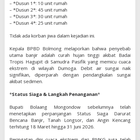
n
– *Dusun 1*: 10 unit rumah
T
– *Dusun 2*: 45 unit rumah
e
– *Dusun 3*: 30 unit rumah
r
– *Dusun 4*: 25 unit rumah
e
n
Tidak ada korban jiwa dalam kejadian ini.
d
a
Kepala BPBD Bolmong melaporkan bahwa penyebab
m
utama banjir adalah curah hujan tinggi akibat Badai
B
Tropis Hagupit di Samudra Pasifik yang memicu cuaca
a
ekstrem di wilayah Dumoga. Debit air sungai naik
n
signifikan, diperparah dengan pendangkalan sungai
j
akibat sedimen.
i
r
*
Status Siaga & Langkah Penanganan
*
Bupati Bolaang Mongondow sebelumnya telah
menetapkan perpanjangan Status Siaga Darurat
Bencana Banjir, Tanah Longsor, dan Angin Kencang
terhitung 18 Maret hingga 31 Juni 2026.
Peringatan dini cuaca ekstrem dari BMKG juga telah