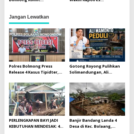
Selamatkan 2.279 Hektar
Kotamobagu, AKP Johan
Hutan Lewat Koridor
Atang Didaulat Serahkan
Jangan Lewatkan
Ekologis Muara Pusian
Penghargaan di Harkitnas
Polres Bolmong Press
Gotong Royong Pulihkan
Release 4 Kasus Tipidter,
Solimandungan, Ali
Semua Berkas Telah P21
Mamonto Hadir Beri
Bantuan Langsung
PERLENGKAPAN BAYI JADI
Banjir Bandang Landa 4
KEBUTUHAN MENDESAK: 44
Desa di Kec. Bolaang,
Balita Terdampak Banjir
Bolmong: 134 Rumah