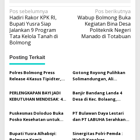
N
Pos sebelumnya
Pos berikutnya
Hadiri Rakor KPK RI,
Wabup Bolmong Buka
a
Bupati Yusra Siap
Kegiatan Bina Desa
v
Jalankan 9 Program
Politeknik Negeri
Tata Kelola Tanah di
Manado di Totabuan
i
Bolmong
g
a
Posting Terkait
s
i
Polres Bolmong Press
Gotong Royong Pulihkan
Release 4 Kasus Tipidter,
Solimandungan, Ali
p
Semua Berkas Telah P21
Mamonto Hadir Beri
o
Bantuan Langsung
PERLENGKAPAN BAYI JADI
Banjir Bandang Landa 4
s
KEBUTUHAN MENDESAK: 44
Desa di Kec. Bolaang,
Balita Terdampak Banjir
Bolmong: 134 Rumah
Bandang di
Terdampak, 601 Jiwa
Puskesmas Doloduo Buka
PT Bulawan Daya Lestari
Solimandungan Bolmong
Mengungsi
Posko Kesehatan untuk
dan PT LABUHA Serahkan
Korban Banjir Bandang di
Sapi Kurban untuk Masjid
Desa Solimandungan 2
Nurul Iman Toruakat
Bupati Yusra Alhabsyi:
Sinergitas Polri-Pemda :
Bolmong Komit
Wakili Kapolres