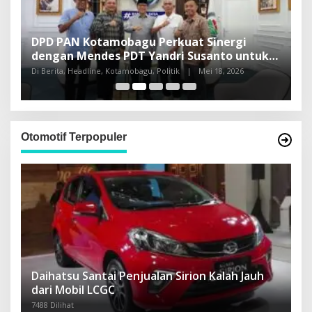
DPD PAN Kotamobagu Perkuat Sinergi
H
dengan Mendes PDT Yandri Susanto untuk
L
Pembangunan Sulut
Di Berita, Headline, Kotamobagu, Politik
|
Mei 18, 2026
Di
Otomotif Terpopuler
Daihatsu Santai Penjualan Sirion Kalah Jauh
dari Mobil LCGC
7488 Dilihat