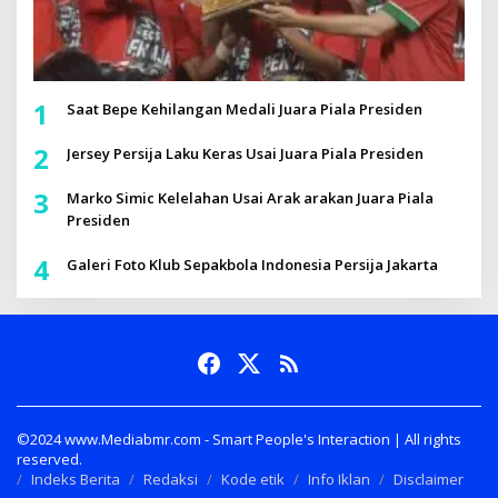
1
Saat Bepe Kehilangan Medali Juara Piala Presiden
2
Jersey Persija Laku Keras Usai Juara Piala Presiden
3
Marko Simic Kelelahan Usai Arak arakan Juara Piala
Presiden
4
Galeri Foto Klub Sepakbola Indonesia Persija Jakarta
©2024 www.Mediabmr.com - Smart People's Interaction | All rights
reserved.
Indeks Berita
Redaksi
Kode etik
Info Iklan
Disclaimer