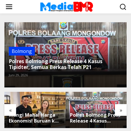
L
e
w
a
t
i
k
e
k
Bolmong
o
Polres Bolmong Press Release 4 Kasus
n
Tipidter, Semua Berkas Telah P21
t
e
Juni 29, 2026
n
«
»
Wangi Mahal Harga
Polres Bolmong Press
Ekonomis! Buruan ke
Release 4 Kasus
Winda Mandiri
Tipidter, Semua