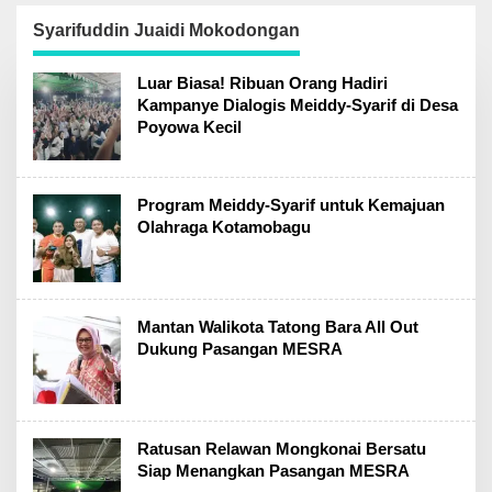
Parfum Samping
Berkas Telah P21
SMPN 2 Matali
Syarifuddin Juaidi Mokodongan
Kotamobagu
Luar Biasa! Ribuan Orang Hadiri
Kampanye Dialogis Meiddy-Syarif di Desa
Poyowa Kecil
Program Meiddy-Syarif untuk Kemajuan
Olahraga Kotamobagu
Mantan Walikota Tatong Bara All Out
Dukung Pasangan MESRA
Ratusan Relawan Mongkonai Bersatu
Siap Menangkan Pasangan MESRA