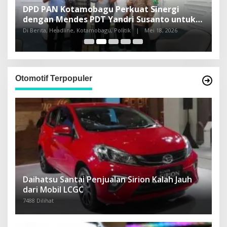
DPD PAN Kotamobagu Perkuat Sinergi
H
dengan Mendes PDT Yandri Susanto untuk
L
Pembangunan Sulut
Di Berita, Headline, Kotamobagu, Politik
|
Mei 18, 2026
Di
Otomotif Terpopuler
Daihatsu Santai Penjualan Sirion Kalah Jauh
dari Mobil LCGC
7488 Dilihat