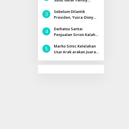
Sulut Gelar Family
Gathering di Kota
Tomohon
Sebelum Dilantik
3
Presiden, Yusra-Dony
Jalani Tes Kesehatan
Daihatsu Santai
4
Penjualan Sirion Kalah
Jauh dari Mobil LCGC
Marko Simic Kelelahan
5
Usai Arak arakan Juara
Piala Presiden