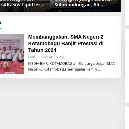
e 4 Kasus Tipidter,
Solimandungan, Ali
K
Berkas Telah P21
Mamonto Hadir Beri
B
Bantuan Langsung
B
S
i
Membanggakan, SMA Negeri 2
Kotamobagu Banjir Prestasi di
Tahun 2024
Blog
|
Januari 15, 2025
O
L
MEDIA BMR, KOTAMOBAGU – Keluarga besar SMA
E
Negeri 2 Kotamobagu menggelar Family
H
A
Ketua DPC PDIP Kotamobagu
D
Tegaskan Komitmen Kawal
M
Program Kerakyatan Pasca
I
Di Berita, Politik
|
Mei 19, 2026
N
MUSANCAB BMR