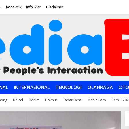
i
Kode etik
Info Iklan
Disclaimer
NAL
INTERNASIONAL
TEKNOLOGI
OLAHRAGA
OTO
mong
Bolsel
Boltim
Bolmut
Kabar Desa
Media Foto
Pemilu202