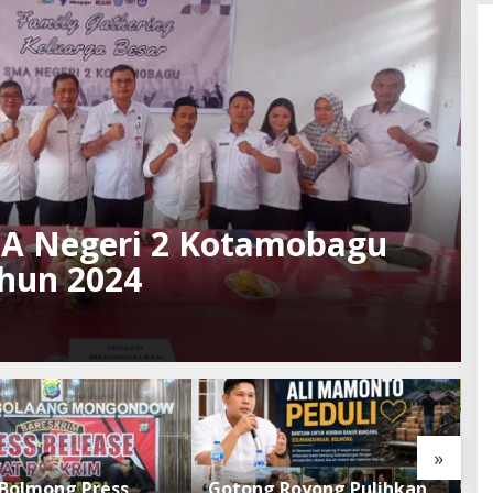
 Negeri 2 Kotamobagu
ahun 2024
»
 Bolmong Press
Gotong Royong Pulihkan
P