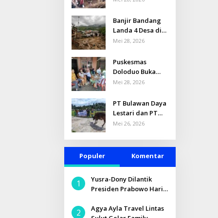
MENDESAK: 44
Balita
Banjir Bandang
Terdampak
Landa 4 Desa di
Banjir Bandang
Kec. Bolaang,
Mei 28, 2026
di
Bolmong: 134
Solimandungan
Rumah
Puskesmas
Bolmong
Terdampak, 601
Doloduo Buka
Jiwa Mengungsi
Posko Kesehatan
Mei 28, 2026
untuk Korban
Banjir Bandang
PT Bulawan Daya
di Desa
Lestari dan PT
Solimandungan 2
LABUHA
Mei 26, 2026
Serahkan Sapi
Kurban untuk
Masjid Nurul
Populer
Komentar
Iman Toruakat
Yusra-Dony Dilantik
1
Presiden Prabowo Hari
Ini
Agya Ayla Travel Lintas
2