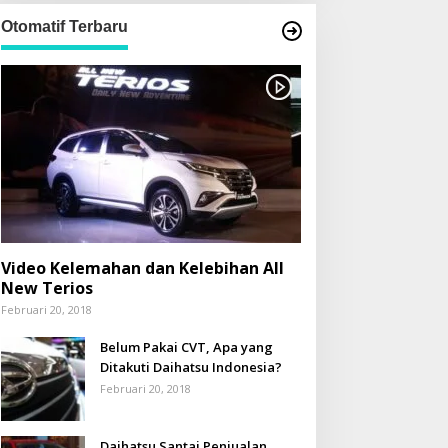
Otomatif Terbaru
Video Kelemahan dan Kelebihan All
New Terios
Februari 20, 2018
Belum Pakai CVT, Apa yang
Ditakuti Daihatsu Indonesia?
Februari 20, 2018
ERLENGKAPAN BAYI JADI
Terima 352 Siswa Baru,
Daihatsu Santai Penjualan