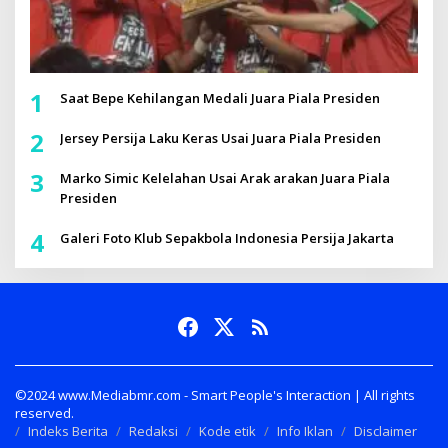
1
Saat Bepe Kehilangan Medali Juara Piala Presiden
2
Jersey Persija Laku Keras Usai Juara Piala Presiden
3
Marko Simic Kelelahan Usai Arak arakan Juara Piala
Presiden
4
Galeri Foto Klub Sepakbola Indonesia Persija Jakarta
©2024 www.Mediabmr.com - Smart People's Interaction | All rights
reserved.
Indeks Berita
Redaksi
Kode etik
Info Iklan
Disclaimer