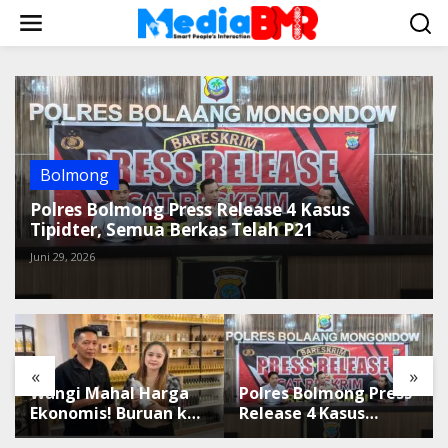
L
e
w
a
t
i
k
e
k
Bolmong
o
Polres Bolmong Press Release 4 Kasus
n
Tipidter, Semua Berkas Telah P21
t
e
Juni 29, 2026
n
«
»
Wangi Mahal Harga
Polres Bolmong Press
Ekonomis! Buruan ke
Release 4 Kasus
Winda Mandiri
Tipidter, Semua