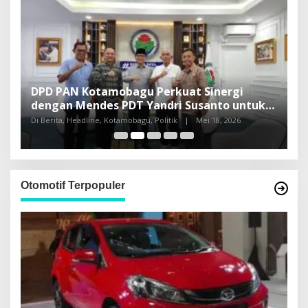
DPD PAN Kotamobagu Perkuat Sinergi
H
dengan Mendes PDT Yandri Susanto untuk
L
Pembangunan Sulut
Di Berita, Headline, Kotamobagu, Politik
|
Mei 18, 2026
Di
Otomotif Terpopuler