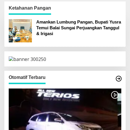
Parfum Samping
Berkas Telah P21
SMPN 2 Matali
Ketahanan Pangan
Kotamobagu
Amankan Lumbung Pangan, Bupati Yusra
Temui Balai Sungai Perjuangkan Tanggul
& Irigasi
Otomatif Terbaru