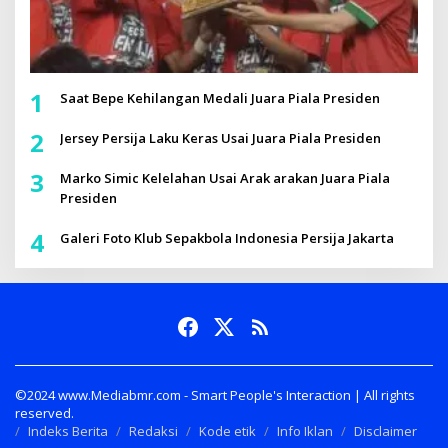
1
Saat Bepe Kehilangan Medali Juara Piala Presiden
2
Jersey Persija Laku Keras Usai Juara Piala Presiden
3
Marko Simic Kelelahan Usai Arak arakan Juara Piala
Presiden
4
Galeri Foto Klub Sepakbola Indonesia Persija Jakarta
©2024 www.Mediabmr.com - Smart People's Interaction | All rights
reserved.
Indeks Berita
Redaksi
Kode etik
Info Iklan
Disclaimer