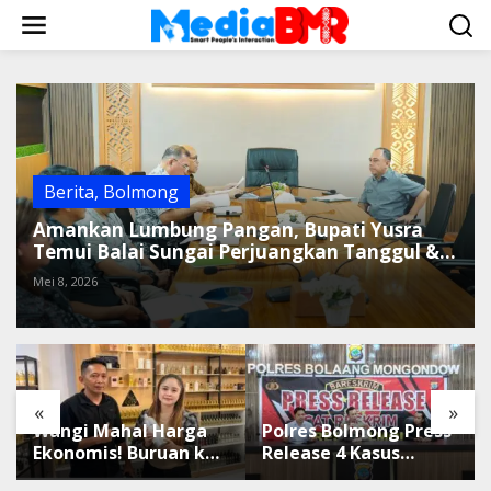
L
e
w
a
t
i
k
e
k
Berita
,
Bolmong
o
Amankan Lumbung Pangan, Bupati Yusra
n
Temui Balai Sungai Perjuangkan Tanggul &
t
Irigasi
e
Mei 8, 2026
n
«
»
Wangi Mahal Harga
Polres Bolmong Press
Ekonomis! Buruan ke
Release 4 Kasus
Winda Mandiri
Tipidter, Semua