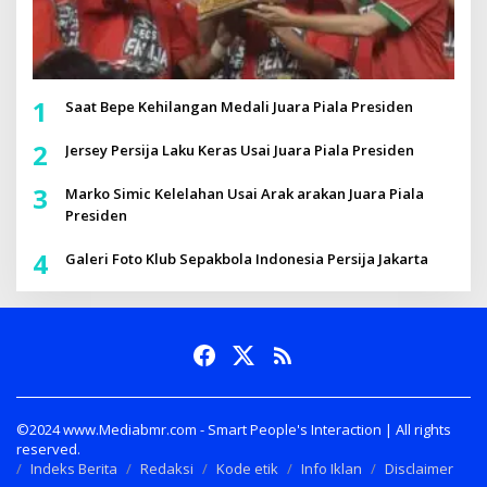
1
Saat Bepe Kehilangan Medali Juara Piala Presiden
2
Jersey Persija Laku Keras Usai Juara Piala Presiden
3
Marko Simic Kelelahan Usai Arak arakan Juara Piala
Presiden
4
Galeri Foto Klub Sepakbola Indonesia Persija Jakarta
©2024 www.Mediabmr.com - Smart People's Interaction | All rights
reserved.
Indeks Berita
Redaksi
Kode etik
Info Iklan
Disclaimer