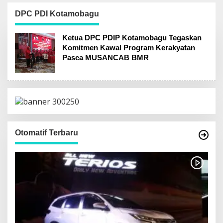
Parfum Samping
Berkas Telah P21
SMPN 2 Matali
DPC PDI Kotamobagu
Kotamobagu
Ketua DPC PDIP Kotamobagu Tegaskan
Komitmen Kawal Program Kerakyatan
Pasca MUSANCAB BMR
Otomatif Terbaru