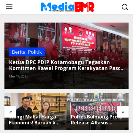
L
e
w
a
t
i
k
e
k
Berita
,
Politik
o
Ketua DPC PDIP Kotamobagu Tegaskan
n
Komitmen Kawal Program Kerakyatan Pasca
t
MUSANCAB BMR
e
Mei 19, 2026
n
«
»
Wangi Mahal Harga
Polres Bolmong Press
Ekonomis! Buruan ke
Release 4 Kasus
Winda Mandiri
Tipidter, Semua