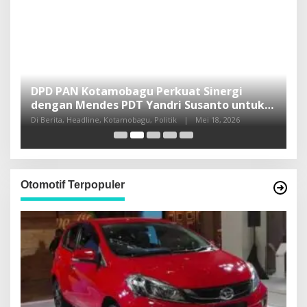
DPD PAN Kotamobagu Perkuat Sinergi
H
dengan Mendes PDT Yandri Susanto untuk
L
Pembangunan Sulut
Di Berita, Headline, Kotamobagu, Politik
|
Mei 18, 2026
Di
Otomotif Terpopuler