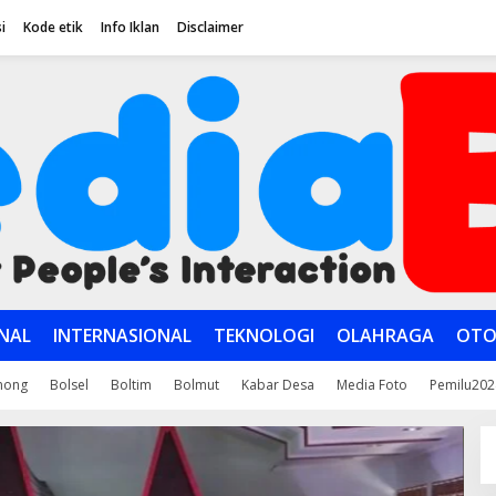
i
Kode etik
Info Iklan
Disclaimer
NAL
INTERNASIONAL
TEKNOLOGI
OLAHRAGA
OTO
mong
Bolsel
Boltim
Bolmut
Kabar Desa
Media Foto
Pemilu202