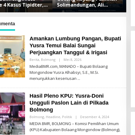
e 4 Kasus Tipidter,
Solimandungan, Ali
K
Berkas Telah P21
Mamonto Hadir Beri
B
Bantuan Langsung
B
S
umenta
Amankan Lumbung Pangan, Bupati
Yusra Temui Balai Sungai
Perjuangkan Tanggul & Irigasi
Berita
,
Bolmong
|
Mei 8, 2026
O
L
MediaBMR.com, MANADO – Bupati Bolaang
E
Mongondow Yusra Alhabsyi, S.E., M.Si.
H
A
Ketua DPC PDIP Kotamobagu
menunjukkan keseriusan
D
Tegaskan Komitmen Kawal
M
Program Kerakyatan Pasca
I
Di Berita, Politik
|
Mei 19, 2026
N
MUSANCAB BMR
Hasil Pleno KPU: Yusra-Doni
Ungguli Paslon Lain di Pilkada
Bolmong
Bolmong
,
Headline
,
Politik
|
Desember 4, 2024
O
L
MEDIA BMR, BOLMONG – Komisi Pemilihan Umum
E
(KPU) Kabupaten Bolaang Mongondow (Bolmong),
H
A