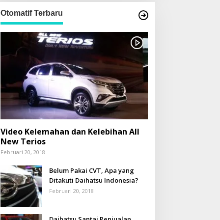
Otomatif Terbaru
Berita
,
Bolmong
Amankan Lumbung Pangan, Bu
Temui Balai Sungai Perjuangka
Video Kelemahan dan Kelebihan All
rigasi
New Terios
i 8, 2026
Februari 20, 2018
Belum Pakai CVT, Apa yang
Ditakuti Daihatsu Indonesia?
Februari 20, 2018
ERLENGKAPAN BAYI JADI
Terima 352 Siswa Baru,
Daihatsu Santai Penjualan