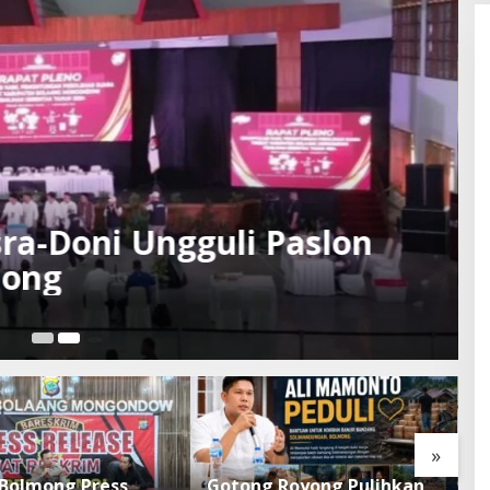
sra-Doni Ungguli Paslon
mong
I
Me
»
 Bolmong Press
Gotong Royong Pulihkan
P