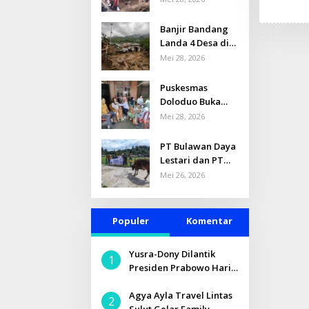
MENDESAK: 44
Balita
Banjir Bandang
Terdampak
Landa 4 Desa di
Banjir Bandang
Kec. Bolaang,
Mei 28, 2026
di
Bolmong: 134
Solimandungan
Rumah
Puskesmas
Bolmong
Terdampak, 601
Doloduo Buka
Jiwa Mengungsi
Posko Kesehatan
Mei 28, 2026
untuk Korban
Banjir Bandang
PT Bulawan Daya
di Desa
Lestari dan PT
Solimandungan 2
LABUHA
Mei 26, 2026
Serahkan Sapi
Kurban untuk
Masjid Nurul
Populer
Komentar
Iman Toruakat
Yusra-Dony Dilantik
1
Presiden Prabowo Hari
Ini
Agya Ayla Travel Lintas
2