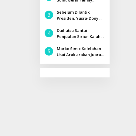
Sulut Gelar Family
Gathering di Kota
Tomohon
Sebelum Dilantik
3
Presiden, Yusra-Dony
Jalani Tes Kesehatan
Daihatsu Santai
4
Penjualan Sirion Kalah
Jauh dari Mobil LCGC
Marko Simic Kelelahan
5
Usai Arak arakan Juara
Piala Presiden