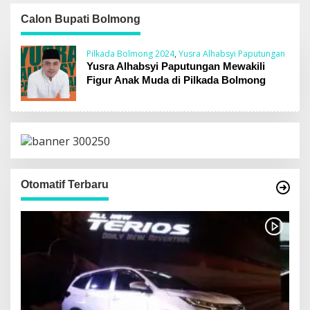
Parfum Samping
Berkas Telah P21
SMPN 2 Matali
Calon Bupati Bolmong
Kotamobagu
Pilkada Bolmong 2024
,
Yusra Alhabsyi Paputungan
Yusra Alhabsyi Paputungan Mewakili
Figur Anak Muda di Pilkada Bolmong
Otomatif Terbaru