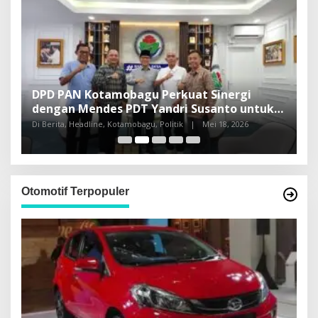
DPD PAN Kotamobagu Perkuat Sinergi
H
dengan Mendes PDT Yandri Susanto untuk
L
Pembangunan Sulut
Di Berita, Headline, Kotamobagu, Politik
|
Mei 18, 2026
Di
Otomotif Terpopuler