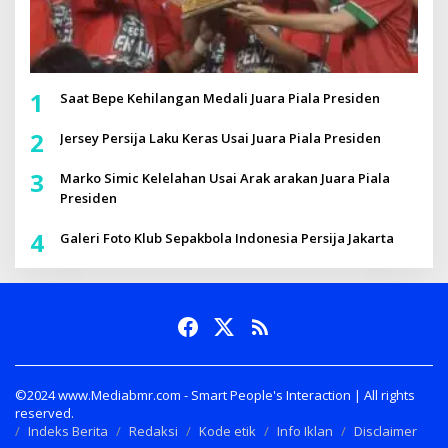
1
Saat Bepe Kehilangan Medali Juara Piala Presiden
2
Jersey Persija Laku Keras Usai Juara Piala Presiden
3
Marko Simic Kelelahan Usai Arak arakan Juara Piala
Presiden
4
Galeri Foto Klub Sepakbola Indonesia Persija Jakarta
©2024 www.Mediabmr.com - Smart People's Interaction | All rights
reserved.
Indeks Berita
Redaksi
Kode etik
Info Iklan
Disclaimer