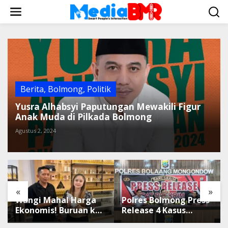
L
e
w
a
t
i
k
e
k
Berita
,
Bolmong
,
Politik
o
Yusra Alhabsyi Paputungan Mewakili Figur
n
Anak Muda di Pilkada Bolmong
t
e
Agustus 2, 2024
n
«
»
Wangi Mahal Harga
Polres Bolmong Press
Ekonomis! Buruan ke
Release 4 Kasus
Winda Mandiri
Tipidter, Semua